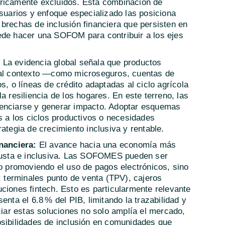
óricamente excluidos. Esta combinación de
usuarios y enfoque especializado las posiciona
brechas de inclusión financiera que persisten en
ede hacer una SOFOM para contribuir a los ejes
:
La evidencia global señala que productos
d al contexto —como microseguros, cuentas de
s, o líneas de crédito adaptadas al ciclo agrícola
a resiliencia de los hogares. En este terreno, las
renciarse y generar impacto. Adoptar esquemas
os a los ciclos productivos o necesidades
ategia de crecimiento inclusiva y rentable.
nanciera:
El avance hacia una economía más
obusta e inclusiva. Las SOFOMES pueden ser
lo promoviendo el uso de pagos electrónicos, sino
a: terminales punto de venta (TPV), cajeros
ciones fintech. Esto es particularmente relevante
enta el 6.8 % del PIB, limitando la trazabilidad y
nciar estas soluciones no solo amplía el mercado,
osibilidades de inclusión en comunidades que