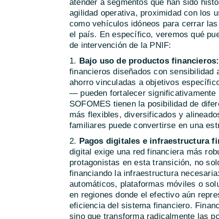
atender a segmentos que han sido hist
agilidad operativa, proximidad con los 
como vehículos idóneos para cerrar las 
el país. En específico, veremos qué pu
de intervención de la PNIF:
1.
Bajo uso de productos financieros
financieros diseñados con sensibilida
ahorro vinculadas a objetivos específico
— pueden fortalecer significativamente l
SOFOMES tienen la posibilidad de dife
más flexibles, diversificados y alinead
familiares puede convertirse en una estr
2.
Pagos digitales e infraestructura fi
digital exige una red financiera más r
protagonistas en esta transición, no so
financiando la infraestructura necesari
automáticos, plataformas móviles o solu
en regiones donde el efectivo aún repres
eficiencia del sistema financiero. Fina
sino que transforma radicalmente las p