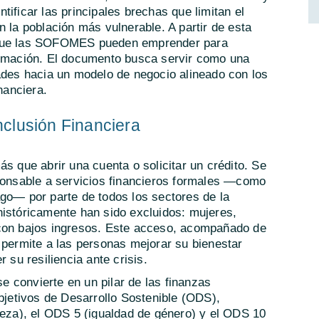
ificar las principales brechas que limitan el
n la población más vulnerable. A partir de esta
 que las SOFOMES pueden emprender para
ormación. El documento busca servir como una
ades hacia un modelo de negocio alineado con los
nanciera.
Inclusión Financiera
s que abrir una cuenta o solicitar un crédito. Se
sponsable a servicios financieros formales —como
ago— por parte de todos los sectores de la
históricamente han sido excluidos: mujeres,
 con bajos ingresos. Este acceso, acompañado de
 permite a las personas mejorar su bienestar
 su resiliencia ante crisis.
se convierte en un pilar de las finanzas
Objetivos de Desarrollo Sostenible (ODS),
reza), el ODS 5 (igualdad de género) y el ODS 10