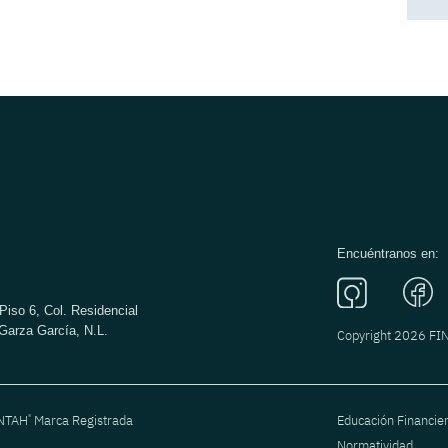
Encuéntranos en:
Piso 6, Col. Residencial
Garza García, N.L.
Copyright 2026 F
®
ANTAH
Marca Registrada
Educación Financie
Normatividad