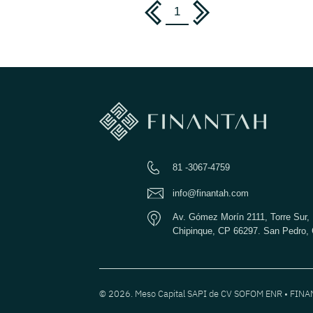
1
81 -3067-4759
info@finantah.com
Av. Gómez Morín 2111, Torre Sur, 
Chipinque, CP 66297. San Pedro, 
© 2026. Meso Capital SAPI de CV SOFOM ENR • FIN