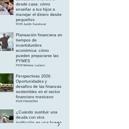
desde casa: cómo
enseñar a tus hijos a
manejar el dinero desde
pequeños
POR Judith Sandoval
Planeación financiera en
tiempos de
incertidumbre
económica: cómo
pueden prepararse las
PYMES
POR Melissa Lozano
Perspectivas 2026:
Oportunidades y
desafíos de las finanzas
sostenibles en el sector
financiero mexicano
POR FINANTAH
¿Cuándo sustituir una
deuda con otra
institución es una buena
idea (y cuándo no)?