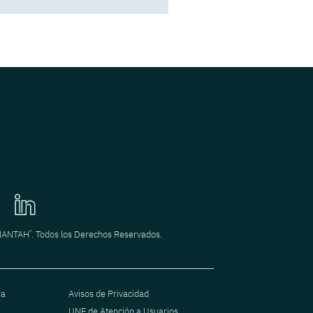
POR Fernando Aguirre
Decisiones legales que
acompañan el
crecimiento de un
negocio
POR Héctor Rodriguez
®
INANTAH
. Todos los Derechos Reservados.
ra
Avisos de Privacidad
UNE de Atención a Usuarios