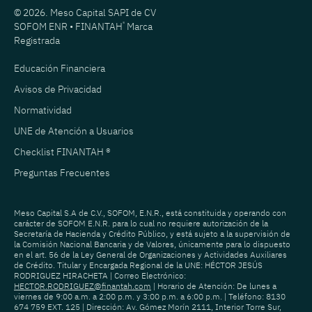
© 2026. Meso Capital SAPI de CV
SOFOM ENR • FINANTAH
®
Marca
Registrada
Educación Financiera
Avisos de Privacidad
Normatividad
UNE de Atención a Usuarios
Checklist FINANTAH ®
Preguntas Frecuentes
Meso Capital S.A de C.V., SOFOM, E.N.R., está constituida y operando con
carácter de SOFOM E.N.R. para lo cual no requiere autorización de la
Secretaría de Hacienda y Crédito Público, y está sujeto a la supervisión de
la Comisión Nacional Bancaria y de Valores, únicamente para lo dispuesto
en el art. 56 de la Ley General de Organizaciones y Actividades Auxiliares
de Crédito. Titular y Encargada Regional de la UNE: HÉCTOR JESÚS
RODRIGUEZ HIRACHETA | Correo Electrónico:
HECTOR.RODRIGUEZ@finantah.com
| Horario de Atención: De lunes a
viernes de 9:00 a.m. a 2:00 p.m. y 3:00 p.m. a 6:00 p.m. | Teléfono: 8130
674 759 EXT. 125 | Dirección: Av. Gómez Morín 2111, Interior Torre Sur,