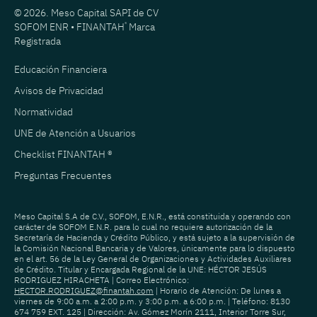
© 2026. Meso Capital SAPI de CV
SOFOM ENR • FINANTAH
®
Marca
Registrada
Educación Financiera
Avisos de Privacidad
Normatividad
UNE de Atención a Usuarios
Checklist FINANTAH ®
Preguntas Frecuentes
Meso Capital S.A de C.V., SOFOM, E.N.R., está constituida y operando con
carácter de SOFOM E.N.R. para lo cual no requiere autorización de la
Secretaría de Hacienda y Crédito Público, y está sujeto a la supervisión de
la Comisión Nacional Bancaria y de Valores, únicamente para lo dispuesto
en el art. 56 de la Ley General de Organizaciones y Actividades Auxiliares
de Crédito. Titular y Encargada Regional de la UNE: HÉCTOR JESÚS
RODRIGUEZ HIRACHETA | Correo Electrónico:
HECTOR.RODRIGUEZ@finantah.com
| Horario de Atención: De lunes a
viernes de 9:00 a.m. a 2:00 p.m. y 3:00 p.m. a 6:00 p.m. | Teléfono: 8130
674 759 EXT. 125 | Dirección: Av. Gómez Morín 2111, Interior Torre Sur,