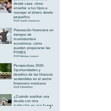
desde casa: cómo
enseñar a tus hijos a
manejar el dinero desde
pequeños
POR Judith Sandoval
Planeación financiera en
tiempos de
incertidumbre
económica: cómo
pueden prepararse las
PYMES
POR Melissa Lozano
Perspectivas 2026:
Oportunidades y
desafíos de las finanzas
sostenibles en el sector
financiero mexicano
POR FINANTAH
¿Cuándo sustituir una
deuda con otra
institución es una buena
idea (y cuándo no)?