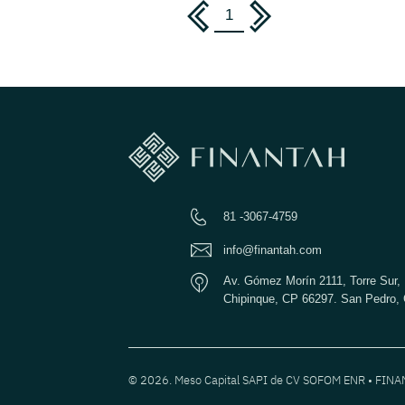
1
81 -3067-4759
info@finantah.com
Av. Gómez Morín 2111, Torre Sur, 
Chipinque, CP 66297. San Pedro, 
© 2026. Meso Capital SAPI de CV SOFOM ENR • FIN