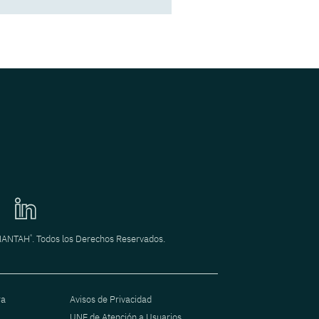
POR Fernando Aguirre
Decisiones legales que
acompañan el
crecimiento de un
negocio
POR Héctor Rodriguez
®
INANTAH
. Todos los Derechos Reservados.
ra
Avisos de Privacidad
UNE de Atención a Usuarios