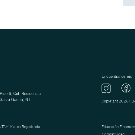
Encuéntranos en:
Piso 6, Col. Residencial
Garza García, N.L.
Copyright 2026 F
®
ANTAH
Marca Registrada
Educación Financie
Normatividad