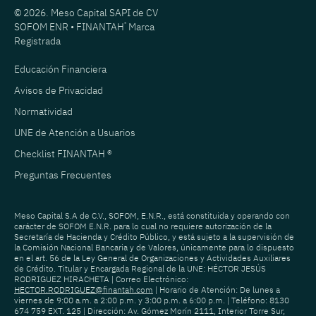
© 2026. Meso Capital SAPI de CV
SOFOM ENR • FINANTAH
®
Marca
Registrada
Educación Financiera
Avisos de Privacidad
Normatividad
UNE de Atención a Usuarios
Checklist FINANTAH ®
Preguntas Frecuentes
Meso Capital S.A de C.V., SOFOM, E.N.R., está constituida y operando con
carácter de SOFOM E.N.R. para lo cual no requiere autorización de la
Secretaría de Hacienda y Crédito Público, y está sujeto a la supervisión de
la Comisión Nacional Bancaria y de Valores, únicamente para lo dispuesto
en el art. 56 de la Ley General de Organizaciones y Actividades Auxiliares
de Crédito. Titular y Encargada Regional de la UNE: HÉCTOR JESÚS
RODRIGUEZ HIRACHETA | Correo Electrónico:
HECTOR.RODRIGUEZ@finantah.com
| Horario de Atención: De lunes a
viernes de 9:00 a.m. a 2:00 p.m. y 3:00 p.m. a 6:00 p.m. | Teléfono: 8130
674 759 EXT. 125 | Dirección: Av. Gómez Morín 2111, Interior Torre Sur,