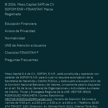
© 2026. Meso Capital SAPI de CV
SOFOM ENR • FINANTAH
®
Marca
Registrada
Educación Financiera
Avisos de Privacidad
Normatividad
UNE de Atención a Usuarios
Checklist FINANTAH ®
Preguntas Frecuentes
Meso Capital S.A de C.V., SOFOM, E.N.R., está constituida y operando con
carácter de SOFOM E.N.R. para lo cual no requiere autorización de la
Secretaría de Hacienda y Crédito Público, y está sujeto a la supervisión de
la Comisión Nacional Bancaria y de Valores, únicamente para lo dispuesto
en el art. 56 de la Ley General de Organizaciones y Actividades Auxiliares
de Crédito. Titular y Encargada Regional de la UNE: HÉCTOR JESÚS
RODRIGUEZ HIRACHETA | Correo Electrónico:
HECTOR.RODRIGUEZ@finantah.com
| Horario de Atención: De lunes a
viernes de 9:00 a.m. a 2:00 p.m. y 3:00 p.m. a 6:00 p.m. | Teléfono: 8130
674 759 EXT. 125 | Dirección: Av. Gómez Morín 2111, Interior Torre Sur,