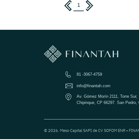
1
81 -3067-4759
info@finantah.com
Av. Gómez Morín 2111, Torre Sur, 
Chipinque, CP 66297. San Pedro, 
© 2026. Meso Capital SAPI de CV SOFOM ENR • FIN