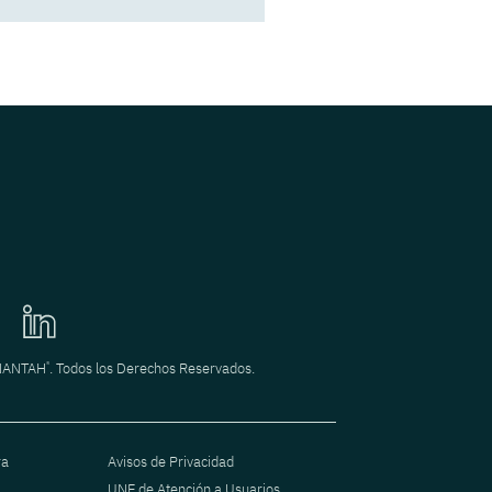
POR Fernando Aguirre
Decisiones legales que
acompañan el
crecimiento de un
negocio
POR Héctor Rodriguez
®
INANTAH
. Todos los Derechos Reservados.
ra
Avisos de Privacidad
UNE de Atención a Usuarios