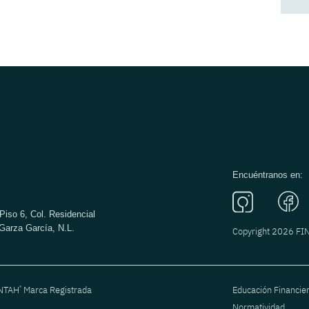
Encuéntranos en:
Piso 6, Col. Residencial
Garza García, N.L.
Copyright 2026 F
®
ANTAH
Marca Registrada
Educación Financie
Normatividad