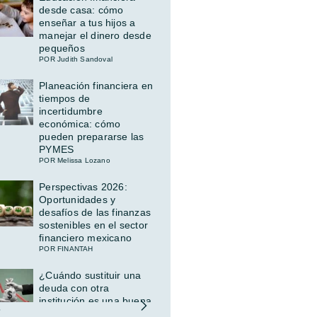
desde casa: cómo
enseñar a tus hijos a
manejar el dinero desde
pequeños
POR Judith Sandoval
Planeación financiera en
tiempos de
incertidumbre
económica: cómo
pueden prepararse las
PYMES
POR Melissa Lozano
Perspectivas 2026:
Oportunidades y
desafíos de las finanzas
sostenibles en el sector
financiero mexicano
POR FINANTAH
¿Cuándo sustituir una
deuda con otra
institución es una buena
idea (y cuándo no)?