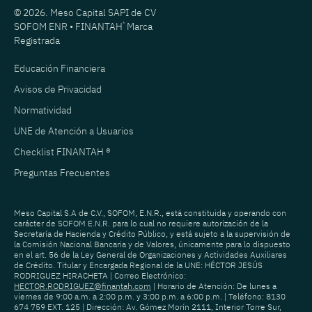
© 2026. Meso Capital SAPI de CV
SOFOM ENR • FINANTAH
®
Marca
Registrada
Educación Financiera
Avisos de Privacidad
Normatividad
UNE de Atención a Usuarios
Checklist FINANTAH ®
Preguntas Frecuentes
Meso Capital S.A de C.V., SOFOM, E.N.R., está constituida y operando con
carácter de SOFOM E.N.R. para lo cual no requiere autorización de la
Secretaría de Hacienda y Crédito Público, y está sujeto a la supervisión de
la Comisión Nacional Bancaria y de Valores, únicamente para lo dispuesto
en el art. 56 de la Ley General de Organizaciones y Actividades Auxiliares
de Crédito. Titular y Encargada Regional de la UNE: HÉCTOR JESÚS
RODRIGUEZ HIRACHETA | Correo Electrónico:
HECTOR.RODRIGUEZ@finantah.com
| Horario de Atención: De lunes a
viernes de 9:00 a.m. a 2:00 p.m. y 3:00 p.m. a 6:00 p.m. | Teléfono: 8130
674 759 EXT. 125 | Dirección: Av. Gómez Morín 2111, Interior Torre Sur,