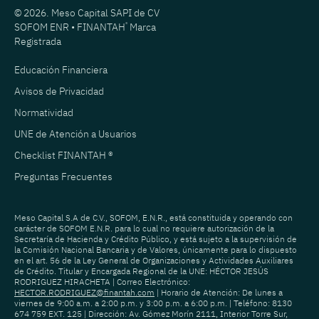
© 2026. Meso Capital SAPI de CV
SOFOM ENR • FINANTAH
®
Marca
Registrada
Educación Financiera
Avisos de Privacidad
Normatividad
UNE de Atención a Usuarios
Checklist FINANTAH ®
Preguntas Frecuentes
Meso Capital S.A de C.V., SOFOM, E.N.R., está constituida y operando con
carácter de SOFOM E.N.R. para lo cual no requiere autorización de la
Secretaría de Hacienda y Crédito Público, y está sujeto a la supervisión de
la Comisión Nacional Bancaria y de Valores, únicamente para lo dispuesto
en el art. 56 de la Ley General de Organizaciones y Actividades Auxiliares
de Crédito. Titular y Encargada Regional de la UNE: HÉCTOR JESÚS
RODRIGUEZ HIRACHETA | Correo Electrónico:
HECTOR.RODRIGUEZ@finantah.com
| Horario de Atención: De lunes a
viernes de 9:00 a.m. a 2:00 p.m. y 3:00 p.m. a 6:00 p.m. | Teléfono: 8130
674 759 EXT. 125 | Dirección: Av. Gómez Morín 2111, Interior Torre Sur,