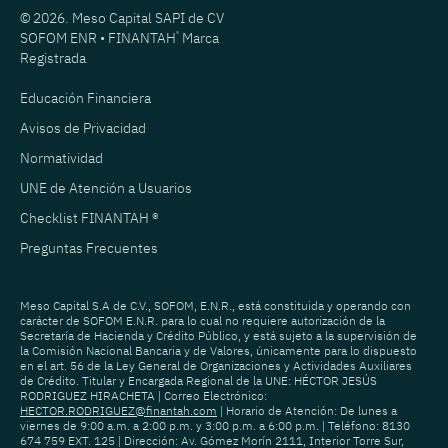
© 2026. Meso Capital SAPI de CV
SOFOM ENR • FINANTAH
®
Marca
Registrada
Educación Financiera
Avisos de Privacidad
Normatividad
UNE de Atención a Usuarios
Checklist FINANTAH ®
Preguntas Frecuentes
Meso Capital S.A de C.V., SOFOM, E.N.R., está constituida y operando con
carácter de SOFOM E.N.R. para lo cual no requiere autorización de la
Secretaría de Hacienda y Crédito Público, y está sujeto a la supervisión de
la Comisión Nacional Bancaria y de Valores, únicamente para lo dispuesto
en el art. 56 de la Ley General de Organizaciones y Actividades Auxiliares
de Crédito. Titular y Encargada Regional de la UNE: HÉCTOR JESÚS
RODRIGUEZ HIRACHETA | Correo Electrónico:
HECTOR.RODRIGUEZ@finantah.com
| Horario de Atención: De lunes a
viernes de 9:00 a.m. a 2:00 p.m. y 3:00 p.m. a 6:00 p.m. | Teléfono: 8130
674 759 EXT. 125 | Dirección: Av. Gómez Morín 2111, Interior Torre Sur,