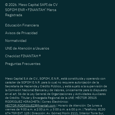
© 2026. Meso Capital SAPI de CV
SOFOM ENR • FINANTAH
®
Marca
Registrada
Educación Financiera
Avisos de Privacidad
Normatividad
UNE de Atención a Usuarios
Checklist FINANTAH ®
Preguntas Frecuentes
Meso Capital S.A de C.V., SOFOM, E.N.R., está constituida y operando con
carácter de SOFOM E.N.R. para lo cual no requiere autorización de la
Secretaría de Hacienda y Crédito Público, y está sujeto a la supervisión de
la Comisión Nacional Bancaria y de Valores, únicamente para lo dispuesto
en el art. 56 de la Ley General de Organizaciones y Actividades Auxiliares
de Crédito. Titular y Encargada Regional de la UNE: HÉCTOR JESÚS
RODRIGUEZ HIRACHETA | Correo Electrónico:
HECTOR.RODRIGUEZ@finantah.com
| Horario de Atención: De lunes a
viernes de 9:00 a.m. a 2:00 p.m. y 3:00 p.m. a 6:00 p.m. | Teléfono: 8130
674 759 EXT. 125 | Dirección: Av. Gómez Morín 2111, Interior Torre Sur,