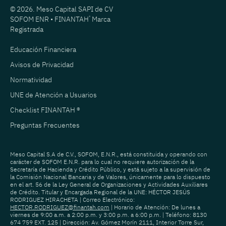
© 2026. Meso Capital SAPI de CV
SOFOM ENR • FINANTAH
®
Marca
Registrada
Educación Financiera
Avisos de Privacidad
Normatividad
UNE de Atención a Usuarios
Checklist FINANTAH ®
Preguntas Frecuentes
Meso Capital S.A de C.V., SOFOM, E.N.R., está constituida y operando con
carácter de SOFOM E.N.R. para lo cual no requiere autorización de la
Secretaría de Hacienda y Crédito Público, y está sujeto a la supervisión de
la Comisión Nacional Bancaria y de Valores, únicamente para lo dispuesto
en el art. 56 de la Ley General de Organizaciones y Actividades Auxiliares
de Crédito. Titular y Encargada Regional de la UNE: HÉCTOR JESÚS
RODRIGUEZ HIRACHETA | Correo Electrónico:
HECTOR.RODRIGUEZ@finantah.com
| Horario de Atención: De lunes a
viernes de 9:00 a.m. a 2:00 p.m. y 3:00 p.m. a 6:00 p.m. | Teléfono: 8130
674 759 EXT. 125 | Dirección: Av. Gómez Morín 2111, Interior Torre Sur,