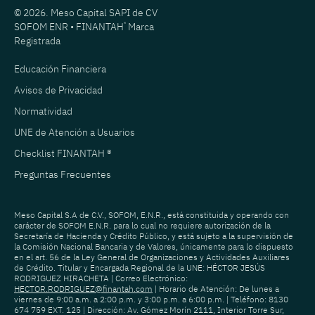
© 2026. Meso Capital SAPI de CV
SOFOM ENR • FINANTAH
®
Marca
Registrada
Educación Financiera
Avisos de Privacidad
Normatividad
UNE de Atención a Usuarios
Checklist FINANTAH ®
Preguntas Frecuentes
Meso Capital S.A de C.V., SOFOM, E.N.R., está constituida y operando con
carácter de SOFOM E.N.R. para lo cual no requiere autorización de la
Secretaría de Hacienda y Crédito Público, y está sujeto a la supervisión de
la Comisión Nacional Bancaria y de Valores, únicamente para lo dispuesto
en el art. 56 de la Ley General de Organizaciones y Actividades Auxiliares
de Crédito. Titular y Encargada Regional de la UNE: HÉCTOR JESÚS
RODRIGUEZ HIRACHETA | Correo Electrónico:
HECTOR.RODRIGUEZ@finantah.com
| Horario de Atención: De lunes a
viernes de 9:00 a.m. a 2:00 p.m. y 3:00 p.m. a 6:00 p.m. | Teléfono: 8130
674 759 EXT. 125 | Dirección: Av. Gómez Morín 2111, Interior Torre Sur,