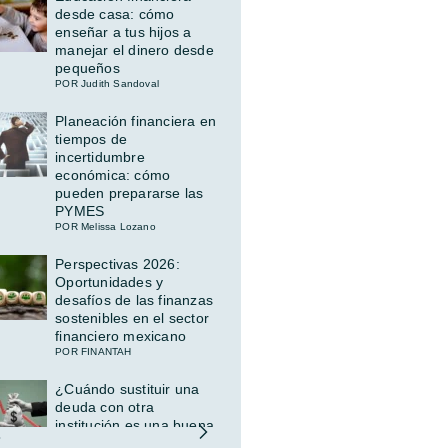
desde casa: cómo
enseñar a tus hijos a
manejar el dinero desde
pequeños
POR Judith Sandoval
Planeación financiera en
tiempos de
incertidumbre
económica: cómo
pueden prepararse las
PYMES
POR Melissa Lozano
Perspectivas 2026:
Oportunidades y
desafíos de las finanzas
sostenibles en el sector
financiero mexicano
POR FINANTAH
¿Cuándo sustituir una
deuda con otra
institución es una buena
idea (y cuándo no)?