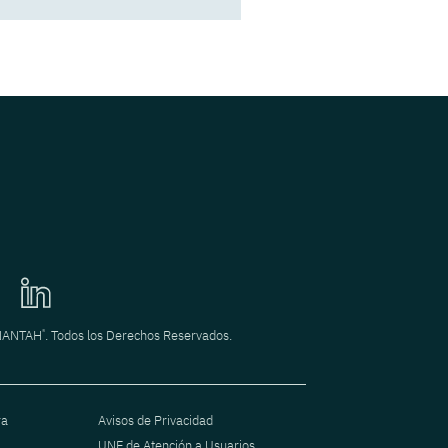
POR Fernando Aguirre
Decisiones legales que
acompañan el
crecimiento de un
negocio
POR Héctor Rodriguez
®
INANTAH
. Todos los Derechos Reservados.
ra
Avisos de Privacidad
UNE de Atención a Usuarios