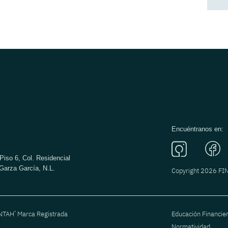
Encuéntranos en:
Piso 6, Col. Residencial
Garza García, N.L.
Copyright 2026 F
®
ANTAH
Marca Registrada
Educación Financie
Normatividad