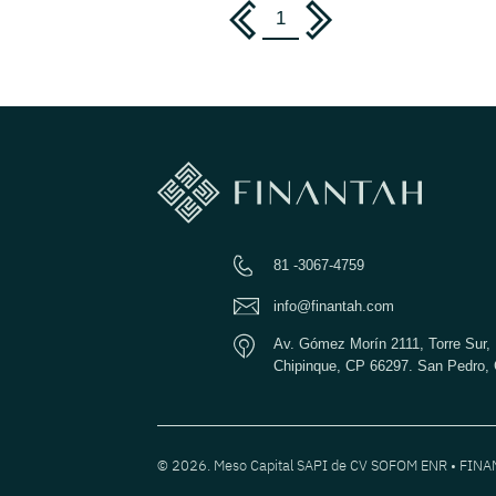
1
81 -3067-4759
info@finantah.com
Av. Gómez Morín 2111, Torre Sur, 
Chipinque, CP 66297. San Pedro, 
© 2026. Meso Capital SAPI de CV SOFOM ENR • FIN