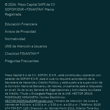
© 2026. Meso Capital SAPI de CV
SOFOM ENR • FINANTAH
®
Marca
Registrada
Educación Financiera
Avisos de Privacidad
Normatividad
UNE de Atención a Usuarios
Checklist FINANTAH ®
Preguntas Frecuentes
Meso Capital S.A de C.V., SOFOM, E.N.R., está constituida y operando con
carácter de SOFOM E.N.R. para lo cual no requiere autorización de la
Secretaría de Hacienda y Crédito Público, y está sujeto a la supervisión de
la Comisión Nacional Bancaria y de Valores, únicamente para lo dispuesto
en el art. 56 de la Ley General de Organizaciones y Actividades Auxiliares
de Crédito. Titular y Encargada Regional de la UNE: HÉCTOR JESÚS
RODRIGUEZ HIRACHETA | Correo Electrónico:
HECTOR.RODRIGUEZ@finantah.com
| Horario de Atención: De lunes a
viernes de 9:00 a.m. a 2:00 p.m. y 3:00 p.m. a 6:00 p.m. | Teléfono: 8130
674 759 EXT. 125 | Dirección: Av. Gómez Morín 2111, Interior Torre Sur,