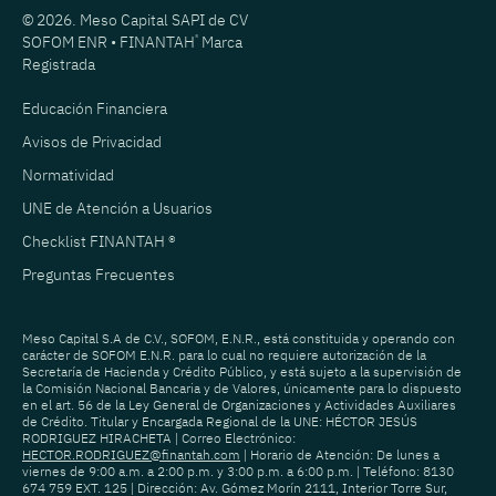
© 2026. Meso Capital SAPI de CV
SOFOM ENR • FINANTAH
®
Marca
Registrada
Educación Financiera
Avisos de Privacidad
Normatividad
UNE de Atención a Usuarios
Checklist FINANTAH ®
Preguntas Frecuentes
Meso Capital S.A de C.V., SOFOM, E.N.R., está constituida y operando con
carácter de SOFOM E.N.R. para lo cual no requiere autorización de la
Secretaría de Hacienda y Crédito Público, y está sujeto a la supervisión de
la Comisión Nacional Bancaria y de Valores, únicamente para lo dispuesto
en el art. 56 de la Ley General de Organizaciones y Actividades Auxiliares
de Crédito. Titular y Encargada Regional de la UNE: HÉCTOR JESÚS
RODRIGUEZ HIRACHETA | Correo Electrónico:
HECTOR.RODRIGUEZ@finantah.com
| Horario de Atención: De lunes a
viernes de 9:00 a.m. a 2:00 p.m. y 3:00 p.m. a 6:00 p.m. | Teléfono: 8130
674 759 EXT. 125 | Dirección: Av. Gómez Morín 2111, Interior Torre Sur,