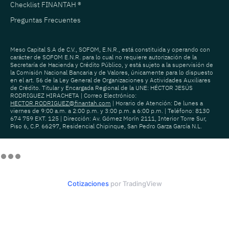
Checklist FINANTAH ®
Preguntas Frecuentes
Meso Capital S.A de C.V., SOFOM, E.N.R., está constituida y operando con
carácter de SOFOM E.N.R. para lo cual no requiere autorización de la
Secretaría de Hacienda y Crédito Público, y está sujeto a la supervisión de
la Comisión Nacional Bancaria y de Valores, únicamente para lo dispuesto
en el art. 56 de la Ley General de Organizaciones y Actividades Auxiliares
de Crédito. Titular y Encargada Regional de la UNE: HÉCTOR JESÚS
RODRIGUEZ HIRACHETA | Correo Electrónico:
HECTOR.RODRIGUEZ@finantah.com
| Horario de Atención: De lunes a
viernes de 9:00 a.m. a 2:00 p.m. y 3:00 p.m. a 6:00 p.m. | Teléfono: 8130
674 759 EXT. 125 | Dirección: Av. Gómez Morín 2111, Interior Torre Sur,
Piso 6, C.P. 66297, Residencial Chipinque, San Pedro Garza García N.L.
Cotizaciones
por TradingView