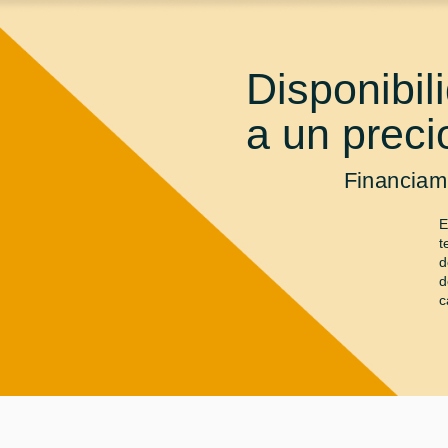
Disponibil
a un preci
Financiami
E
t
d
d
c