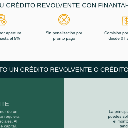
U CRÉDITO REVOLVENTE CON FINANTA
por apertura
Sin penalización por
Comisión por
hasta el 5%
pronto pago
desde 0 ha
TO UN CRÉDITO REVOLVENTE O CRÉDITO
NTE
oner de un
La princip
e requiera,
puedes soli
ciales. Al
el monto
e capital.
tend