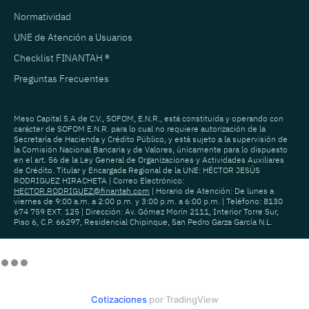
Normatividad
UNE de Atención a Usuarios
Checklist FINANTAH ®
Preguntas Frecuentes
Meso Capital S.A de C.V., SOFOM, E.N.R., está constituida y operando con
carácter de SOFOM E.N.R. para lo cual no requiere autorización de la
Secretaría de Hacienda y Crédito Público, y está sujeto a la supervisión de
la Comisión Nacional Bancaria y de Valores, únicamente para lo dispuesto
en el art. 56 de la Ley General de Organizaciones y Actividades Auxiliares
de Crédito. Titular y Encargada Regional de la UNE: HÉCTOR JESÚS
RODRIGUEZ HIRACHETA | Correo Electrónico:
HECTOR.RODRIGUEZ@finantah.com
| Horario de Atención: De lunes a
viernes de 9:00 a.m. a 2:00 p.m. y 3:00 p.m. a 6:00 p.m. | Teléfono: 8130
674 759 EXT. 125 | Dirección: Av. Gómez Morín 2111, Interior Torre Sur,
Piso 6, C.P. 66297, Residencial Chipinque, San Pedro Garza García N.L.
Cotizaciones
por TradingView