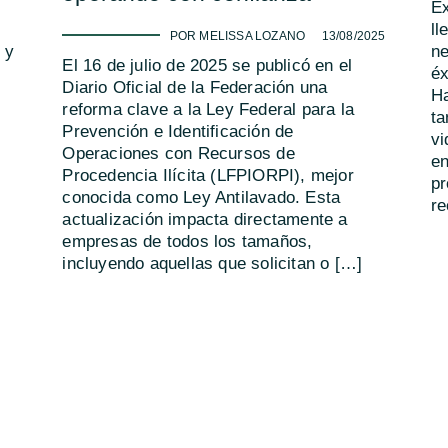
Ex
ll
-
POR MELISSA LOZANO
13/08/2025
 y
ne
El 16 de julio de 2025 se publicó en el
éx
Diario Oficial de la Federación una
Ha
reforma clave a la Ley Federal para la
ta
Prevención e Identificación de
vi
Operaciones con Recursos de
en
Procedencia Ilícita (LFPIORPI), mejor
pr
conocida como Ley Antilavado. Esta
r
actualización impacta directamente a
empresas de todos los tamaños,
incluyendo aquellas que solicitan o […]