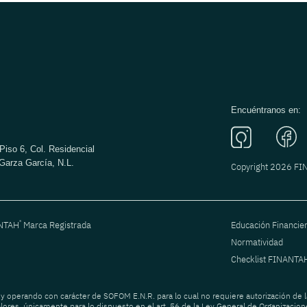
Encuéntranos en:
Piso 6, Col. Residencial
Garza García, N.L.
Copyright 2026 F
®
ANTAH
Marca Registrada
Educación Financie
Normatividad
Checklist FINANTA
 y operando con carácter de SOFOM E.N.R. para lo cual no requiere autorización de l
lores, únicamente para lo dispuesto en el art. 56 de la Ley General de Organizacione