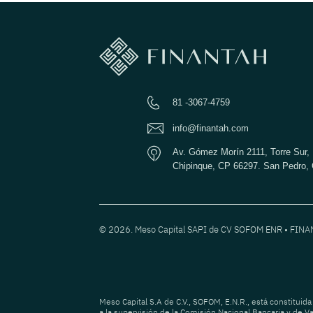
81 -3067-4759
info@finantah.com
Av. Gómez Morín 2111, Torre Sur, 
Chipinque, CP 66297. San Pedro, 
© 2026. Meso Capital SAPI de CV SOFOM ENR • FIN
Meso Capital S.A de C.V., SOFOM, E.N.R., está constituida
a la supervisión de la Comisión Nacional Bancaria y de Va