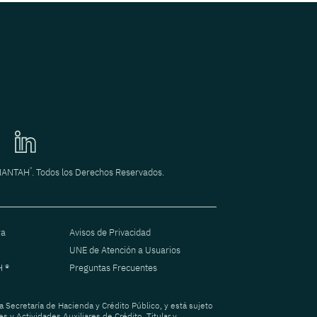
®
INANTAH
. Todos los Derechos Reservados.
ra
Avisos de Privacidad
UNE de Atención a Usuarios
H ®
Preguntas Frecuentes
a Secretaría de Hacienda y Crédito Público, y está sujeto
s y Actividades Auxiliares de Crédito. Titular y