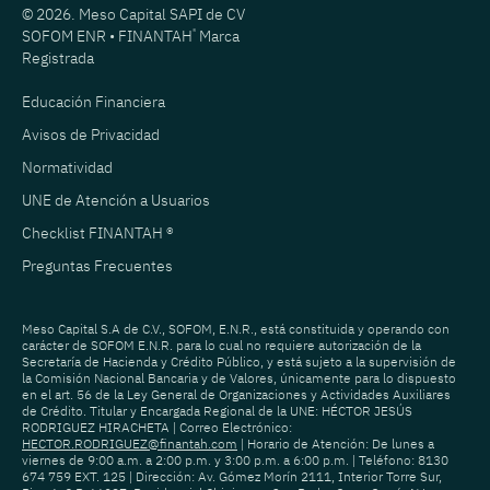
© 2026. Meso Capital SAPI de CV
SOFOM ENR • FINANTAH
®
Marca
Registrada
Educación Financiera
Avisos de Privacidad
Normatividad
UNE de Atención a Usuarios
Checklist FINANTAH ®
Preguntas Frecuentes
Meso Capital S.A de C.V., SOFOM, E.N.R., está constituida y operando con
carácter de SOFOM E.N.R. para lo cual no requiere autorización de la
Secretaría de Hacienda y Crédito Público, y está sujeto a la supervisión de
la Comisión Nacional Bancaria y de Valores, únicamente para lo dispuesto
en el art. 56 de la Ley General de Organizaciones y Actividades Auxiliares
de Crédito. Titular y Encargada Regional de la UNE: HÉCTOR JESÚS
RODRIGUEZ HIRACHETA | Correo Electrónico:
HECTOR.RODRIGUEZ@finantah.com
| Horario de Atención: De lunes a
viernes de 9:00 a.m. a 2:00 p.m. y 3:00 p.m. a 6:00 p.m. | Teléfono: 8130
674 759 EXT. 125 | Dirección: Av. Gómez Morín 2111, Interior Torre Sur,