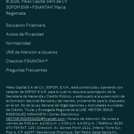
© 2026. Meso Capital SAPI de CV
SOFOM ENR • FINANTAH
®
Marca
Registrada
Educación Financiera
Avisos de Privacidad
Normatividad
UNE de Atención a Usuarios
Checklist FINANTAH ®
Preguntas Frecuentes
Meso Capital S.A de C.V., SOFOM, E.N.R., está constituida y operando con
carácter de SOFOM E.N.R. para lo cual no requiere autorización de la
Secretaría de Hacienda y Crédito Público, y está sujeto a la supervisión de
la Comisión Nacional Bancaria y de Valores, únicamente para lo dispuesto
en el art. 56 de la Ley General de Organizaciones y Actividades Auxiliares
de Crédito. Titular y Encargada Regional de la UNE: HÉCTOR JESÚS
RODRIGUEZ HIRACHETA | Correo Electrónico:
HECTOR.RODRIGUEZ@finantah.com
| Horario de Atención: De lunes a
viernes de 9:00 a.m. a 2:00 p.m. y 3:00 p.m. a 6:00 p.m. | Teléfono: 8130
674 759 EXT. 125 | Dirección: Av. Gómez Morín 2111, Interior Torre Sur,
Piso 6, C.P. 66297, Residencial Chipinque, San Pedro Garza García N.L.