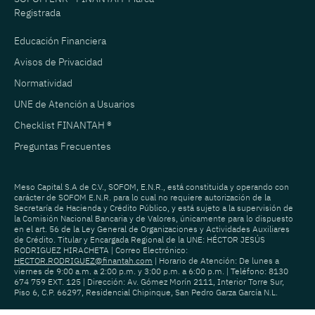
Registrada
Educación Financiera
Avisos de Privacidad
Normatividad
UNE de Atención a Usuarios
Checklist FINANTAH ®
Preguntas Frecuentes
Meso Capital S.A de C.V., SOFOM, E.N.R., está constituida y operando con
carácter de SOFOM E.N.R. para lo cual no requiere autorización de la
Secretaría de Hacienda y Crédito Público, y está sujeto a la supervisión de
la Comisión Nacional Bancaria y de Valores, únicamente para lo dispuesto
en el art. 56 de la Ley General de Organizaciones y Actividades Auxiliares
de Crédito. Titular y Encargada Regional de la UNE: HÉCTOR JESÚS
RODRIGUEZ HIRACHETA | Correo Electrónico:
HECTOR.RODRIGUEZ@finantah.com
| Horario de Atención: De lunes a
viernes de 9:00 a.m. a 2:00 p.m. y 3:00 p.m. a 6:00 p.m. | Teléfono: 8130
674 759 EXT. 125 | Dirección: Av. Gómez Morín 2111, Interior Torre Sur,
Piso 6, C.P. 66297, Residencial Chipinque, San Pedro Garza García N.L.