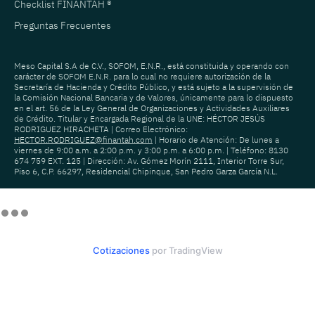
Checklist FINANTAH ®
Preguntas Frecuentes
Meso Capital S.A de C.V., SOFOM, E.N.R., está constituida y operando con
carácter de SOFOM E.N.R. para lo cual no requiere autorización de la
Secretaría de Hacienda y Crédito Público, y está sujeto a la supervisión de
la Comisión Nacional Bancaria y de Valores, únicamente para lo dispuesto
en el art. 56 de la Ley General de Organizaciones y Actividades Auxiliares
de Crédito. Titular y Encargada Regional de la UNE: HÉCTOR JESÚS
RODRIGUEZ HIRACHETA | Correo Electrónico:
HECTOR.RODRIGUEZ@finantah.com
| Horario de Atención: De lunes a
viernes de 9:00 a.m. a 2:00 p.m. y 3:00 p.m. a 6:00 p.m. | Teléfono: 8130
674 759 EXT. 125 | Dirección: Av. Gómez Morín 2111, Interior Torre Sur,
Piso 6, C.P. 66297, Residencial Chipinque, San Pedro Garza García N.L.
Cotizaciones
por TradingView