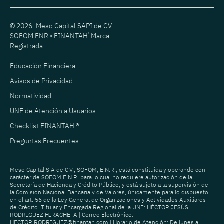
© 2026. Meso Capital SAPI de CV
SOFOM ENR • FINANTAH
®
Marca
Registrada
Educación Financiera
Avisos de Privacidad
Normatividad
UNE de Atención a Usuarios
Checklist FINANTAH ®
Preguntas Frecuentes
Meso Capital S.A de C.V., SOFOM, E.N.R., está constituida y operando con
carácter de SOFOM E.N.R. para lo cual no requiere autorización de la
Secretaría de Hacienda y Crédito Público, y está sujeto a la supervisión de
la Comisión Nacional Bancaria y de Valores, únicamente para lo dispuesto
en el art. 56 de la Ley General de Organizaciones y Actividades Auxiliares
de Crédito. Titular y Encargada Regional de la UNE: HÉCTOR JESÚS
RODRIGUEZ HIRACHETA | Correo Electrónico:
HECTOR.RODRIGUEZ@finantah.com
| Horario de Atención: De lunes a