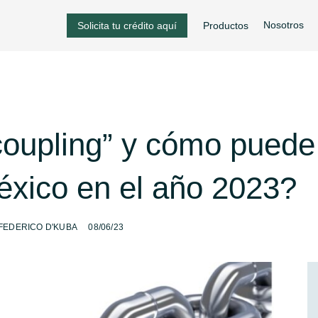
Nosotros
Solicita tu crédito aquí
Productos
oupling” y cómo puede 
xico en el año 2023?
-
FEDERICO D'KUBA
08/06/23