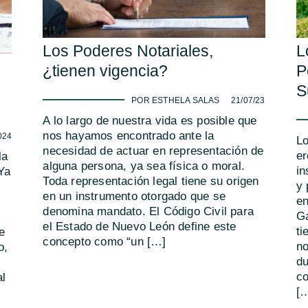
Los Poderes Notariales,
L
¿tienen vigencia?
P
S
-
POR ESTHELA SALAS
21/07/23
A lo largo de nuestra vida es posible que
nos hayamos encontrado ante la
024
Lo
necesidad de actuar en representación de
er
la
alguna persona, ya sea física o moral.
in
 Ya
Toda representación legal tiene su origen
y 
en un instrumento otorgado que se
en
denomina mandato. El Código Civil para
Ga
el Estado de Nuevo León define este
ti
e
concepto como “un […]
no
o,
du
co
al
[