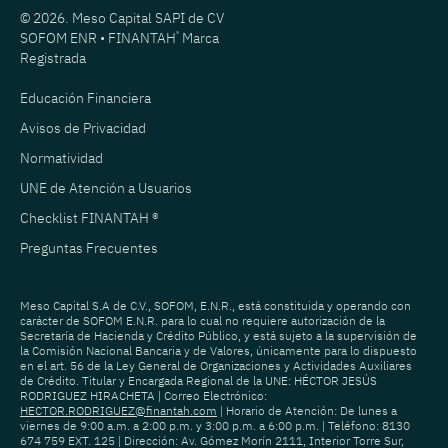
© 2026. Meso Capital SAPI de CV
SOFOM ENR • FINANTAH
®
Marca
Registrada
Educación Financiera
Avisos de Privacidad
Normatividad
UNE de Atención a Usuarios
Checklist FINANTAH ®
Preguntas Frecuentes
Meso Capital S.A de C.V., SOFOM, E.N.R., está constituida y operando con
carácter de SOFOM E.N.R. para lo cual no requiere autorización de la
Secretaría de Hacienda y Crédito Público, y está sujeto a la supervisión de
la Comisión Nacional Bancaria y de Valores, únicamente para lo dispuesto
en el art. 56 de la Ley General de Organizaciones y Actividades Auxiliares
de Crédito. Titular y Encargada Regional de la UNE: HÉCTOR JESÚS
RODRIGUEZ HIRACHETA | Correo Electrónico:
HECTOR.RODRIGUEZ@finantah.com
| Horario de Atención: De lunes a
viernes de 9:00 a.m. a 2:00 p.m. y 3:00 p.m. a 6:00 p.m. | Teléfono: 8130
674 759 EXT. 125 | Dirección: Av. Gómez Morín 2111, Interior Torre Sur,